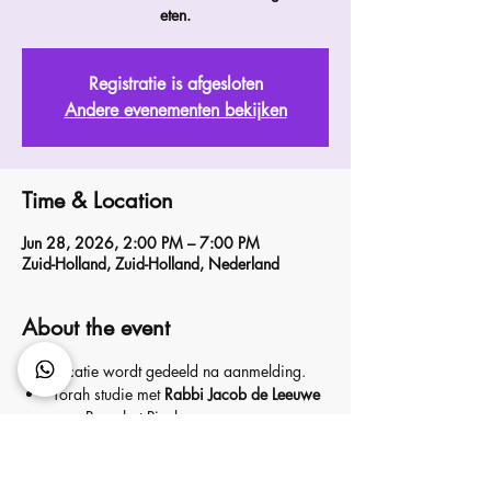
eten.
Registratie is afgesloten
Andere evenementen bekijken
Time & Location
Jun 28, 2026, 2:00 PM – 7:00 PM
Zuid-Holland, Zuid-Holland, Nederland
About the event
Locatie wordt gedeeld na aanmelding.
Torah studie met 
Rabbi Jacob de Leeuwe
over Parashat Pinchas
Aan het einde van de middag gaan we 
samen eten. Dit wordt ook wel 
een ⁠
Potluck diner
 dus neem allemaal iets 