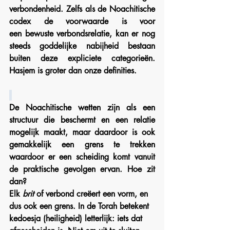
verbondenheid. Zelfs als de Noachitische 
codex de voorwaarde is voor 
een bewuste verbondsrelatie, kan er nog 
steeds goddelijke nabijheid bestaan 
buiten deze expliciete categorieën. 
Hasjem is groter dan onze definities.
De Noachitische wetten zijn als een 
structuur die beschermt en een relatie 
mogelijk maakt, maar daardoor is ook 
gemakkelijk een grens te trekken 
waardoor er een scheiding komt vanuit 
de praktische gevolgen ervan. Hoe zit 
dan?
Elk 
brit
 of verbond creëert een vorm, en 
dus ook een grens. In de Torah betekent 
kedoesja (heiligheid) letterlijk: iets dat 