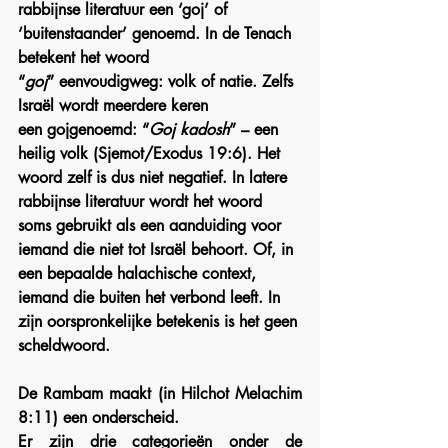
rabbijnse literatuur een ‘goj’ of 
‘buitenstaander’ genoemd.
In
 de Tenach 
betekent het woord 
“
goj
” eenvoudigweg: volk of natie. Zelfs 
Israël wordt meerdere keren 
een gojgenoemd: “
Goj kadosh
” – een 
heilig volk (Sjemot/Exodus 19:6). Het 
woord zelf is dus niet negatief. In latere 
rabbijnse literatuur wordt het woord 
soms gebruikt als een aanduiding voor 
iemand die niet tot Israël behoort. Of, in 
een bepaalde halachische context, 
iemand die buiten het verbond leeft. In 
zijn oorspronkelijke betekenis is het geen 
scheldwoord.
De Rambam maakt (in Hilchot Melachim 
8:11) een onderscheid. 
Er zijn drie categorieën onder de 