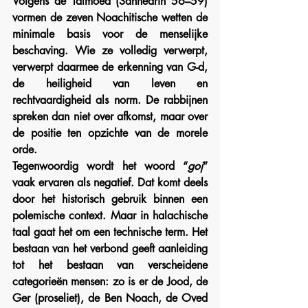
Volgens de Talmoed (Sanhedrin 56–59) 
vormen de zeven Noachitische wetten de 
minimale basis voor de menselijke 
beschaving. Wie ze volledig verwerpt, 
verwerpt daarmee de erkenning van G-d, 
de heiligheid van leven en 
rechtvaardigheid als norm. De rabbijnen 
spreken dan niet over afkomst, maar over 
de positie ten opzichte van de morele 
orde.
Tegenwoordig wordt het woord “
goj
” 
vaak ervaren als negatief. Dat komt deels 
door het historisch gebruik binnen een 
polemische context. Maar in halachische 
taal gaat het om een technische term. Het 
bestaan van het verbond geeft aanleiding 
tot het bestaan van verscheidene 
categorieën mensen: zo is er de Jood, de 
Ger (proseliet), de Ben Noach, de Oved 