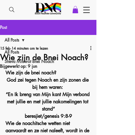
Post
All Posts
15 feb
14 minuten om te lezen
All Posts
Wie zijn de Bnei Noach?
Sheva Mitswot Bnei Noach
Bijgewerkt op:
9 jun
Wie zijn de bnei noach? 
God zei tegen Noach en zijn zonen die 
bij hem waren: 
“En Ik breng van Mijn kant Mijn verbond 
met jullie en met jullie nakomelingen tot 
stand“
beresjiet/genesis 9:8-9
Wi
e de noachitsche wetten niet 
aanvaardt en ze niet naleeft, wordt in de 