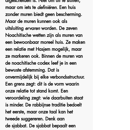
afgescheiden is. Niet om uit te sluiten, 
maar om iets te 
definiëren
. Een huis 
zonder muren biedt geen bescherming. 
Maar de muren kunnen ook als 
uitsluiting 
ervaren
 worden. De zeven 
Noachitische wetten zijn als muren van 
een bewoonbaar moreel huis. Ze maken 
een relatie met Hasjem mogelijk, maar 
ze markeren ook. Binnen de muren van 
de noachitische codex leef je in een 
bewuste afstemming. Dat is 
onvermijdelijk bij elke verbondsstructuur. 
Een grens zegt: dit is de vorm waarin 
onze relatie tot stand komt. Een 
veroordeling zegt: wie daarbuiten staat 
is minder. De rabbijnse traditie bedoelt 
het eerste, maar onze taal kan het 
tweede suggereren. Denk aan 
de sjabbat. De sjabbat bepaalt een 